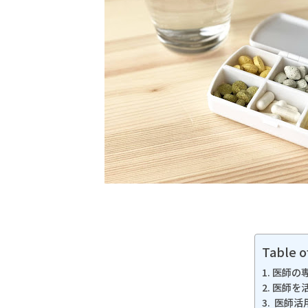
Table o
医師の
医師を
医師活