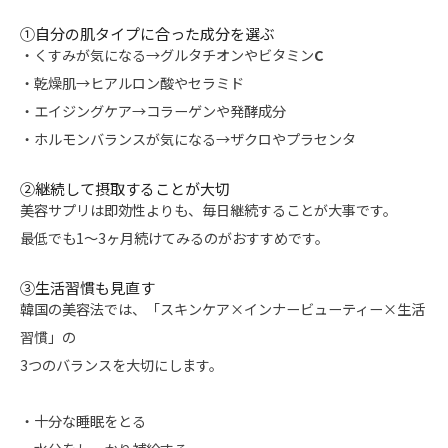
①自分の肌タイプに合った成分を選ぶ
・くすみが気になる
→
グルタチオンやビタミン
C
・乾燥肌
→
ヒアルロン酸やセラミド
・エイジングケア
→
コラーゲンや発酵成分
・ホルモンバランスが気になる
→
ザクロやプラセンタ
②継続して摂取することが大切
美容サプリは即効性よりも、毎日継続することが大事です。
最低でも
1
～
3
ヶ月続けてみるのがおすすめです。
③生活習慣も見直す
韓国の美容法では、「スキンケア
×
インナービューティー
×
生活
習慣」の
3
つのバランスを大切にします。
・
十分な睡眠をとる