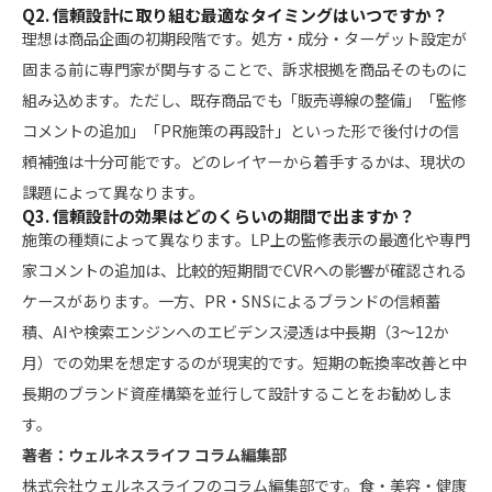
Q2. 信頼設計に取り組む最適なタイミングはいつですか？
理想は商品企画の初期段階です。処方・成分・ターゲット設定が
固まる前に専門家が関与することで、訴求根拠を商品そのものに
組み込めます。ただし、既存商品でも「販売導線の整備」「監修
コメントの追加」「PR施策の再設計」といった形で後付けの信
頼補強は十分可能です。どのレイヤーから着手するかは、現状の
課題によって異なります。
Q3. 信頼設計の効果はどのくらいの期間で出ますか？
施策の種類によって異なります。LP上の監修表示の最適化や専門
家コメントの追加は、比較的短期間でCVRへの影響が確認される
ケースがあります。一方、PR・SNSによるブランドの信頼蓄
積、AIや検索エンジンへのエビデンス浸透は中長期（3〜12か
月）での効果を想定するのが現実的です。短期の転換率改善と中
長期のブランド資産構築を並行して設計することをお勧めしま
す。
著者：ウェルネスライフ コラム編集部
株式会社ウェルネスライフのコラム編集部です。食・美容・健康