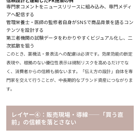
信頼設計と連動したPR施策の例
専門家コメントをニュースリリースに組み込み、専門メディ
アへ配信する
管理栄養士・医師の監修者自身がSNSで商品背景を語るコン
テンツを設計する
第三者機関の試験データをわかりやすくビジュアル化し、二
次拡散を狙う
このとき、薬機法・景表法への配慮は必須です。効果効能の断定
表現や、根拠のない優位性表示は規制リスクを高めるだけでな
く、消費者からの信頼も損ないます。「伝え方の設計」自体を専
門家を交えて行うことが、中長期的なブランド資産につながりま
す。
レイヤー④：販売現場・導線——「買う直
前」の信頼を落とさない