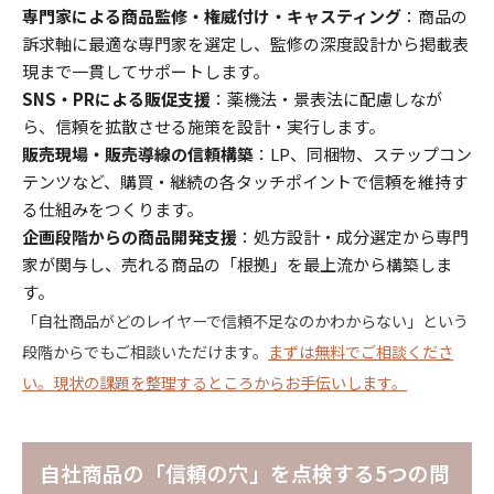
専門家による商品監修・権威付け・キャスティング
：商品の
訴求軸に最適な専門家を選定し、監修の深度設計から掲載表
現まで一貫してサポートします。
SNS・PRによる販促支援
：薬機法・景表法に配慮しなが
ら、信頼を拡散させる施策を設計・実行します。
販売現場・販売導線の信頼構築
：LP、同梱物、ステップコン
テンツなど、購買・継続の各タッチポイントで信頼を維持す
る仕組みをつくります。
企画段階からの商品開発支援
：処方設計・成分選定から専門
家が関与し、売れる商品の「根拠」を最上流から構築しま
す。
「自社商品がどのレイヤーで信頼不足なのかわからない」という
段階からでもご相談いただけます。
まずは無料でご相談くださ
い。現状の課題を整理するところからお手伝いします。
自社商品の「信頼の穴」を点検する5つの問