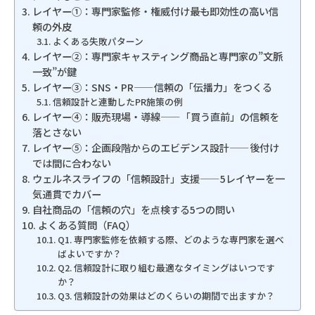
レイヤー①：専門家監修・権威付け――最も即効性の高い信
頼の外皮
よくある失敗パターン
レイヤー②：専門家キャスティング――商品と専門家の”文脈
一致”が鍵
レイヤー③：SNS・PR——信頼の「伝播力」をつくる
信頼設計と連動したPR施策の例
レイヤー④：販売現場・導線——「買う直前」の信頼を
落とさない
レイヤー⑤：企画段階からのエビデンス設計——後付け
では間に合わない
ウェルネスライフの「信頼設計」支援——5レイヤーを一
気通貫でカバー
自社商品の「信頼の穴」を点検する5つの問い
よくある質問（FAQ）
Q1. 専門家監修を依頼する際、どのような専門家を選べ
ばよいですか？
Q2. 信頼設計に取り組む最適なタイミングはいつです
か？
Q3. 信頼設計の効果はどのくらいの期間で出ますか？